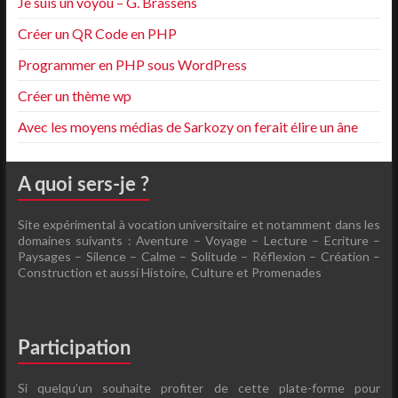
Je suis un voyou – G. Brassens
Créer un QR Code en PHP
Programmer en PHP sous WordPress
Créer un thème wp
Avec les moyens médias de Sarkozy on ferait élire un âne
A quoi sers-je ?
Site expérimental à vocation universitaire et notamment dans les
domaines suivants : Aventure – Voyage – Lecture – Ecriture –
Paysages – Silence – Calme – Solitude – Réflexion – Création –
Construction et aussi Histoire, Culture et Promenades
Participation
Si quelqu’un souhaite profiter de cette plate-forme pour