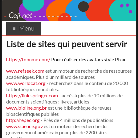
Aller
au
contenu
Ceji.net
Espace
Menu
détente
Liste de sites qui peuvent servir
https://toonme.com/
Pour réaliser des avatars style Pixar
www.refseek.com
est un moteur de recherche de ressources
académiques. Plus d'un milliard de sources
www.worldcat.org
- recherchez dans le contenu de 20 000
bibliothèques mondiales.
https://link.springer.com
- accès à plus de 10 millions de
documents scientifiques : livres, articles,
www.bioline.org.br
est une bibliothèque de revues
bioscientifiques publiées
http://repec.org
- Près de 4 millions de publications
www.science.gov
est un moteur de recherche du
gouvernement américain pour plus de 2200 sites